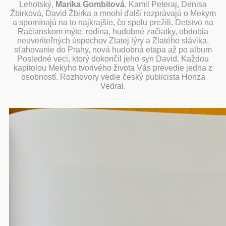
Lehotský,
Marika Gombitová
, Kamil Peteraj, Denisa
Žbirková, David Žbirka a mnohí ďalší rozprávajú o Mekym
a spomínajú na to najkrajšie, čo spolu prežili. Detstvo n​a
Račianskom mýte, rodina, hudobné začiatky, obdobia
neuveriteľných úspechov Zlatej lýry a Zlatého slávika,
sťahovanie do Prahy, nová hudobná etapa až po album
Posledné veci, ktorý dokončil jeho syn David. Každou
kapitolou Mekyho tvorivého života Vás prevedie jedna z
osobností. Rozhovory vedie český publicista Honza
Vedral.