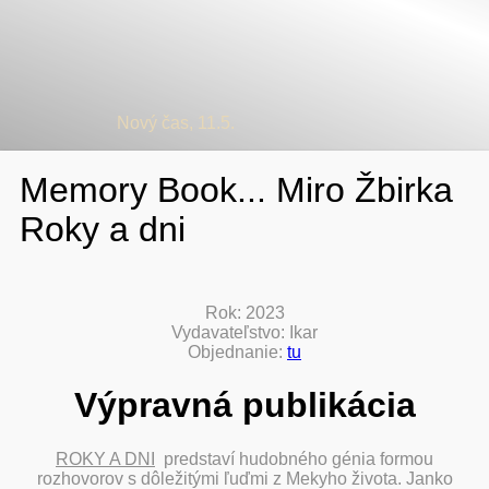
Nový čas, 11.5.
Memory Book... Miro Žbirka
Roky a dni
Rok: 2023
Vydavateľstvo: Ikar
Objednanie:
tu
Výpravná publikácia
ROKY A DNI
predstaví hudobného génia formou
rozhovorov s dôležitými ľuďmi z Mekyho života. Janko