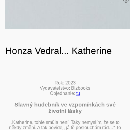
×
Honza Vedral... Katherine
Rok: 2023
Vydavateľstvo: Bizbooks
Objednanie:
tu
Slavný hudebník ve vzpomínkách své
životní lásky
„Katherine, tohle smůla není. Taky nemyslím, že se to
někdy změní. A tak povídej, já tě poslouchám rád…“ To