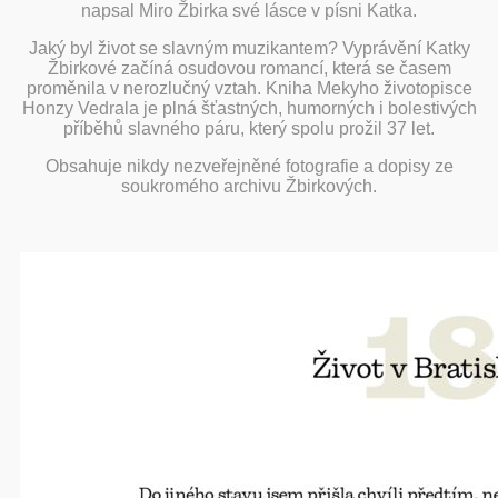
napsal Miro Žbirka své lásce v písni Katka.
Jaký byl život se slavným muzikantem? Vyprávění Katky
Žbirkové začíná osudovou romancí, která se časem
proměnila v nerozlučný vztah. Kniha Mekyho životopisce
Honzy Vedrala je plná šťastných, humorných i bolestivých
příběhů slavného páru, který spolu prožil 37 let.
Obsahuje nikdy nezveřejněné fotografie a dopisy ze
soukromého archivu Žbirkových.