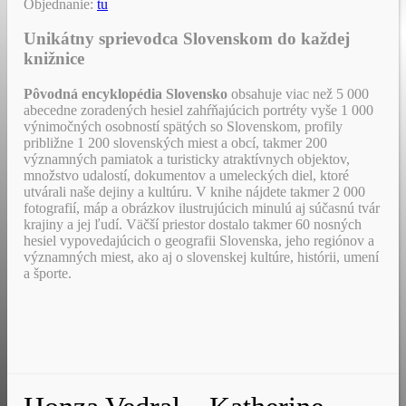
Objednanie:
tu
Unikátny sprievodca Slovenskom do každej
knižnice
Pôvodná encyklopédia Slovensko
obsahuje viac než 5 000
abecedne zoradených hesiel zahŕňajúcich portréty vyše 1 000
výnimočných osobností spätých so Slovenskom, profily
približne 1 200 slovenských miest a obcí, takmer 200
významných pamiatok a turisticky atraktívnych objektov,
množstvo udalostí, dokumentov a umeleckých diel, ktoré
utvárali naše dejiny a kultúru. V knihe nájdete takmer 2 000
fotografií, máp a obrázkov ilustrujúcich minulú aj súčasnú tvár
krajiny a jej ľudí. Väčší priestor dostalo takmer 60 nosných
hesiel vypovedajúcich o geografii Slovenska, jeho regiónov a
významných miest, ako aj o slovenskej kultúre, histórii, umení
a športe.