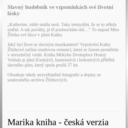
Slavný hudebník ve vzpomínkách své životní
lásky
„Katherine, tohle smůla není. Taky nemyslím, že se to někdy
změní. A tak povídej, já tě poslouchám rád…“ To napsal Miro
Žbirka své lásce v písni Katka.
Jaký byl život se slavným muzikantem? Vyprávění Katky
Žbirkové začíná osudovou romancí, která se časem proměnila
v nerozlučný vztah. Kniha Mekyho životopisce Honzy
Vedrala je plná šťastných, humorných i bolestivých příběhů
slavného páru, který spolu prožil 37 let.
Obsahuje nikdy nezveřejněné fotografie a dopisy ze
soukromého archivu Žbirkových.
Marika kniha - česká verzia