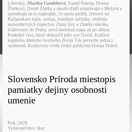
Lehotský,
Marika Gombitová
, Kamil Peteraj, Denisa
Žbirková, David Žbirka a mnohí ďalší rozprávajú o Mekym a
spomínajú na to najkrajšie, čo spolu prežili. Detstvo n​a
Račianskom mýte, rodina, hudobné začiatky, obdobia
neuveriteľných úspechov Zlatej lýry a Zlatého slávika,
sťahovanie do Prahy, nová hudobná etapa až po album
Posledné veci, ktorý dokončil jeho syn David. Každou
kapitolou Mekyho tvorivého života Vás prevedie jedna z
osobností. Rozhovory vedie český publicista Honza Vedral.
Slovensko Príroda miestopis
pamiatky dejiny osobnosti
umenie
Rok: 2020
Vydavateľstvo: Ikar