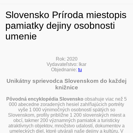
Slovensko Príroda miestopis
pamiatky dejiny osobnosti
umenie
Rok: 2020
Vydavateľstvo: Ikar
Objednanie:
tu
Unikátny sprievodca Slovenskom do každej
knižnice
Pôvodná encyklopédia Slovensko
obsahuje viac než 5
000 abecedne zoradených hesiel zahŕňajúcich portréty
vyše 1 000 výnimočných osobností spätých so
Slovenskom, profily približne 1 200 slovenských miest a
obcí, takmer 200 významných pamiatok a turisticky
atraktívnych objektov, množstvo udalostí, dokumentov a
umeleckých diel, ktoré utvárali naše dejiny a kultúru. V