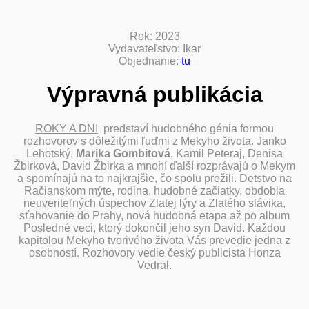
Rok: 2023
Vydavateľstvo: Ikar
Objednanie:
tu
Výpravná publikácia
ROKY A DNI
predstaví hudobného génia formou
rozhovorov s dôležitými ľuďmi z Mekyho života. Janko
Lehotský,
Marika Gombitová
, Kamil Peteraj, Denisa
Žbirková, David Žbirka a mnohí ďalší rozprávajú o Mekym
a spomínajú na to najkrajšie, čo spolu prežili. Detstvo n​a
Račianskom mýte, rodina, hudobné začiatky, obdobia
neuveriteľných úspechov Zlatej lýry a Zlatého slávika,
sťahovanie do Prahy, nová hudobná etapa až po album
Posledné veci, ktorý dokončil jeho syn David. Každou
kapitolou Mekyho tvorivého života Vás prevedie jedna z
osobností. Rozhovory vedie český publicista Honza
Vedral.