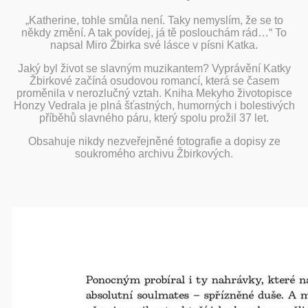
„Katherine, tohle smůla není. Taky nemyslím, že se to
někdy změní. A tak povídej, já tě poslouchám rád…“ To
napsal Miro Žbirka své lásce v písni Katka.
Jaký byl život se slavným muzikantem? Vyprávění Katky
Žbirkové začíná osudovou romancí, která se časem
proměnila v nerozlučný vztah. Kniha Mekyho životopisce
Honzy Vedrala je plná šťastných, humorných i bolestivých
příběhů slavného páru, který spolu prožil 37 let.
Obsahuje nikdy nezveřejněné fotografie a dopisy ze
soukromého archivu Žbirkových.