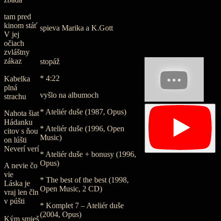
tam pred
kinom stáť
spieva Marika a K.Gott
V jej
očiach
zvláštny
zákaz
stopáž
* 4:22
Kabelka
plná
vyšlo na albumoch
strachu
* Ateliér duše (1987, Opus)
Nahota šiat
Hádanku
* Ateliér duše (1996, Open
citov s ňou
Music)
on lúšti
Neverí verí
* Ateliér duše + bonusy (1996,
Opus)
A nevie čo
vie
* The best of the best (1998,
Láska je
Open Music, 2 CD)
vraj len čln
v púšti
* Komplet 7 – Ateliér duše
(2004, Opus)
Kým smieš