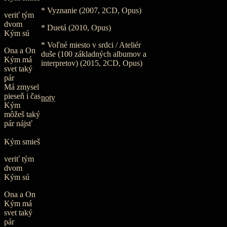
* Vyznanie (2007, 2CD, Opus)
veriť tým
dvom
* Duetá (2010, Opus)
Kým sú
* Voľné miesto v srdci / Ateliér
Ona a On
duše (100 základných albumov a
Kým má
interpretov) (2015, 2CD, Opus)
svet taký
pár
Má zmysel
pieseň i čas
noty
Kým
môžeš taký
pár nájsť
Kým smieš
veriť tým
dvom
Kým sú
Ona a On
Kým má
svet taký
pár