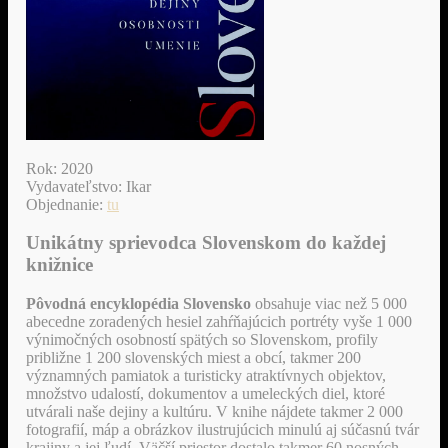
Rok: 2020
Vydavateľstvo: Ikar
Objednanie:
tu
Unikátny sprievodca Slovenskom do každej
knižnice
Pôvodná encyklopédia Slovensko
obsahuje viac než 5 000
abecedne zoradených hesiel zahŕňajúcich portréty vyše 1 000
výnimočných osobností spätých so Slovenskom, profily
približne 1 200 slovenských miest a obcí, takmer 200
významných pamiatok a turisticky atraktívnych objektov,
množstvo udalostí, dokumentov a umeleckých diel, ktoré
utvárali naše dejiny a kultúru. V knihe nájdete takmer 2 000
fotografií, máp a obrázkov ilustrujúcich minulú aj súčasnú tvár
krajiny a jej ľudí. Väčší priestor dostalo takmer 60 nosných