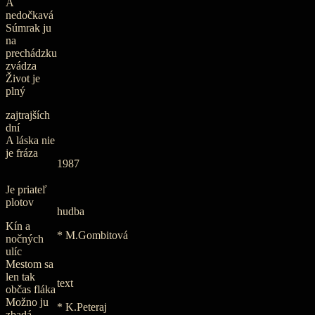
A
nedočkavá
Súmrak ju
na
prechádzku
zvádza
Život je
plný
zajtrajších
dní
A láska nie
je fráza
1987
Je priateľ
plotov
hudba
Kín a
* M.Gombitová
nočných
ulíc
Mestom sa
len tak
text
občas fláka
Možno ju
* K.Peteraj
zbadá