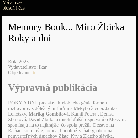
Má zmysel
pieseň i čas
Memory Book... Miro Žbirka
Roky a dni
Rok: 2023
Vydavateľstvo: Ikar
Objednanie:
tu
Výpravná publikácia
ROKY A DNI
predstaví hudobného génia formou
rozhovorov s dôležitými ľuďmi z Mekyho života. Janko
Lehotský,
Marika Gombitová
, Kamil Peteraj, Denisa
Žbirková, David Žbirka a mnohí ďalší rozprávajú o Mekym a
spomínajú na to najkrajšie, čo spolu prežili. Detstvo n​a
Račianskom mýte, rodina, hudobné začiatky, obdobia
neuveriteľných úspechov Zlatej lýry a Zlatého slávika,