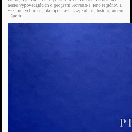
hesiel vypovedajúcich o geografii Slovenska, jeho regiónov a
významných miest, ako aj o slovenskej kultúre, histórii, umení
a športe.