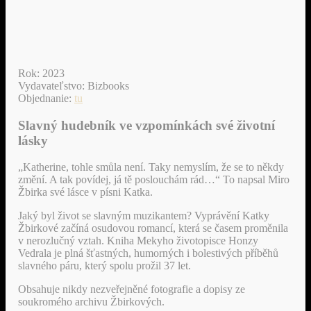
Rok: 2023
Vydavateľstvo: Bizbooks
Objednanie:
tu
Slavný hudebník ve vzpomínkách své životní
lásky
„Katherine, tohle smůla není. Taky nemyslím, že se to někdy
změní. A tak povídej, já tě poslouchám rád…“ To napsal Miro
Žbirka své lásce v písni Katka.
Jaký byl život se slavným muzikantem? Vyprávění Katky
Žbirkové začíná osudovou romancí, která se časem proměnila
v nerozlučný vztah. Kniha Mekyho životopisce Honzy
Vedrala je plná šťastných, humorných i bolestivých příběhů
slavného páru, který spolu prožil 37 let.
Obsahuje nikdy nezveřejněné fotografie a dopisy ze
soukromého archivu Žbirkových.