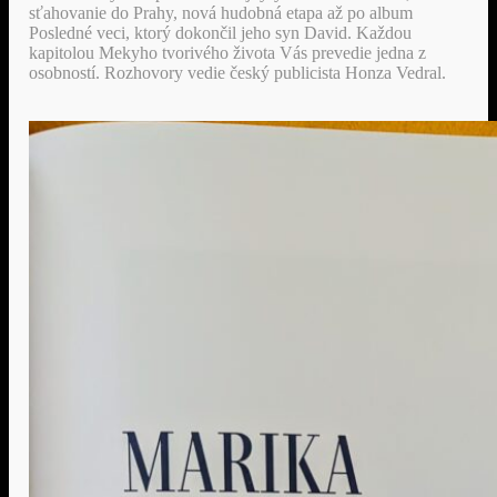
sťahovanie do Prahy, nová hudobná etapa až po album
Posledné veci, ktorý dokončil jeho syn David. Každou
kapitolou Mekyho tvorivého života Vás prevedie jedna z
osobností. Rozhovory vedie český publicista Honza Vedral.