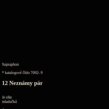
Supraphon
* katalogové číslo
7092- 9
12 Neznámy pár
Je ešte
mladučká