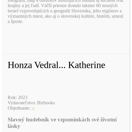
fotografií, máp a obrázkov ilustrujúcich minulú aj súčasnú tvár
krajiny a jej ľudí. Väčší priestor dostalo takmer 60 nosných
hesiel vypovedajúcich o geografii Slovenska, jeho regiónov a
významných miest, ako aj o slovenskej kultúre, histórii, umení
a športe.
Honza Vedral... Katherine
Rok: 2023
Vydavateľstvo: Bizbooks
Objednanie:
tu
Slavný hudebník ve vzpomínkách své životní
lásky