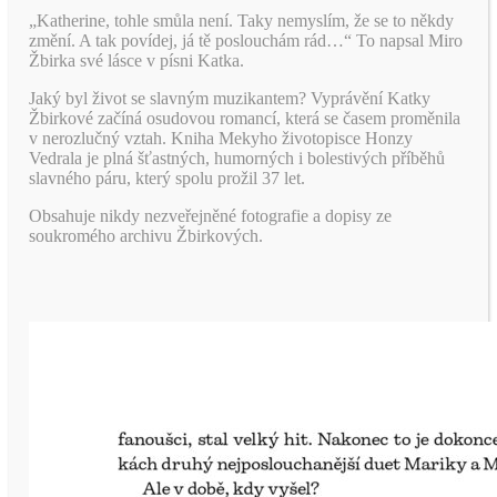
„Katherine, tohle smůla není. Taky nemyslím, že se to někdy
změní. A tak povídej, já tě poslouchám rád…“ To napsal Miro
Žbirka své lásce v písni Katka.
Jaký byl život se slavným muzikantem? Vyprávění Katky
Žbirkové začíná osudovou romancí, která se časem proměnila
v nerozlučný vztah. Kniha Mekyho životopisce Honzy
Vedrala je plná šťastných, humorných i bolestivých příběhů
slavného páru, který spolu prožil 37 let.
Obsahuje nikdy nezveřejněné fotografie a dopisy ze
soukromého archivu Žbirkových.