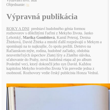
Vydavateľstvo: Ikar
Objednanie:
tu
Výpravná publikácia
ROKY A DNI
predstaví hudobného génia formou
rozhovorov s dôležitými ľuďmi z Mekyho života. Janko
Lehotský,
Marika Gombitová
, Kamil Peteraj, Denisa
Žbirková, David Žbirka a mnohí ďalší rozprávajú o Mekym a
spomínajú na to najkrajšie, čo spolu prežili. Detstvo n​a
Račianskom mýte, rodina, hudobné začiatky, obdobia
neuveriteľných úspechov Zlatej lýry a Zlatého slávika,
sťahovanie do Prahy, nová hudobná etapa až po album
Posledné veci, ktorý dokončil jeho syn David. Každou
kapitolou Mekyho tvorivého života Vás prevedie jedna z
osobností. Rozhovory vedie český publicista Honza Vedral.