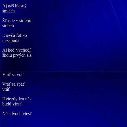
Aj náš hlasný
smiech
Šťastie v striebre
striech
Dievča ľahko
nezabúda
Aj keď vychodí
školu prvých sĺz
Vráť sa vráť
Vráť sa späť
vráť
Hviezdy len nás
budú viesť
Nás dvoch viesť