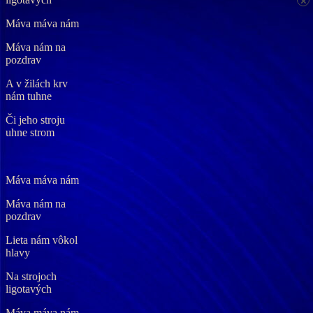
×
Máva máva nám
Máva nám na
pozdrav
A v žilách krv
nám tuhne
Či jeho stroju
uhne strom
Máva máva nám
Máva nám na
pozdrav
Lieta nám vôkol
hlavy
Na strojoch
ligotavých
Máva máva nám