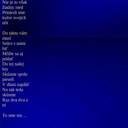
Nie je to však
žiadny med
Priniesli sme
kufor svojich
nôt
Do taktu vám
musí
Srdce s nami
biť
Môžte sa aj
pridať
Do tej našej
hry
Skúsme spolu
pieseň
V dlani zapáliť
No tak teda
skúsme
Raz dva dva a
tri
To sme my…