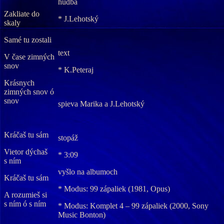
hudba
Zakliate do
* J.Lehotský
skaly
Samé tu zostali
text
V čase zimných
snov
* K.Peteraj
Krásnych
zimných snov ó
snov
spieva Marika a J.Lehotský
Kráčaš tu sám
stopáž
Vietor dýchaš
* 3:09
s ním
vyšlo na albumoch
Kráčaš tu sám
* Modus: 99 zápaliek (1981, Opus)
A rozumieš si
s ním ó s ním
* Modus: Komplet 4 – 99 zápaliek (2000, Sony
Music Bonton)