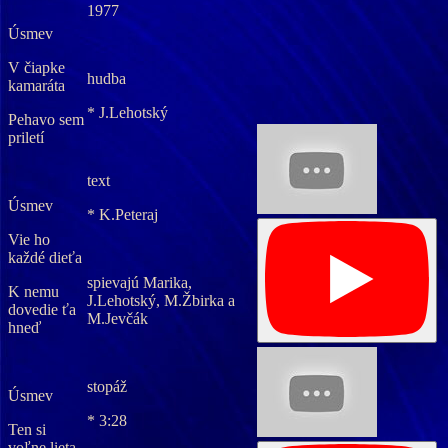
1977
Úsmev
V čiapke
hudba
kamaráta
* J.Lehotský
Pehavo sem
priletí
text
Úsmev
* K.Peteraj
Vie ho
každé dieťa
spievajú Marika,
K nemu
J.Lehotský, M.Žbirka a
dovedie ťa
M.Jevčák
hneď
stopáž
Úsmev
* 3:28
Ten si
voľne lieta