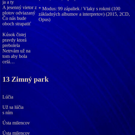
ja a ty
A jesenný vietor z
* Modus: 99 zápaliek / Vlaky s rokmi (100
plotov odviazaný
základných albumov a interpretov) (2015, 2CD,
Čo nás bude
Opus)
oboch strapatiť
Kúsok čistej
pravdy ktorá
prebolela
Netrvám už na
tom aby bola
celá…
13 Zimný park
Lúčia
Už sa lúčia
s ním
Ústa milencov
Ústa milencov