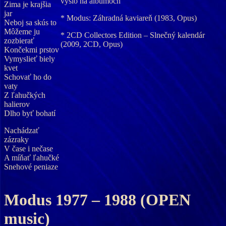
vyšlo na albumoch
Zima je krajšia
jar
* Modus: Záhradná kaviareň (1983, Opus)
Neboj sa skús to
Môžeme ju
* 2CD Collectors Edition – Slnečný kalendár
zozbierať
(2009, 2CD, Opus)
Končekmi prstov
Vymyslieť biely
kvet
Schovať ho do
vaty
Z ľahučkých
halierov
Dlho byť bohatí
Nachádzať
zázraky
V čase i nečase
A míňať ľahučké
Snehové peniaze
Modus 1977 – 1988 (OPEN
music)