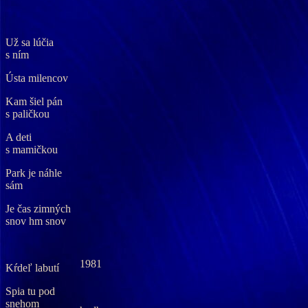
Už sa lúčia
s ním
Ústa milencov
Kam šiel pán
s paličkou
A deti
s mamičkou
Park je náhle
sám
Je čas zimných
snov hm snov
1981
Kŕdeľ labutí
Spia tu pod
snehom