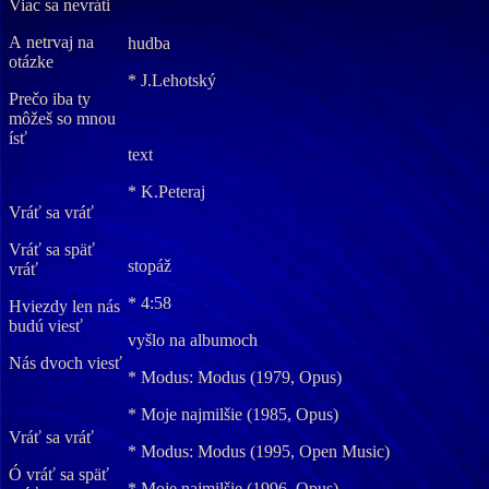
Viac sa nevráti
A netrvaj na
hudba
otázke
* J.Lehotský
Prečo iba ty
môžeš so mnou
ísť
text
* K.Peteraj
Vráť sa vráť
Vráť sa späť
stopáž
vráť
* 4:58
Hviezdy len nás
budú viesť
vyšlo na albumoch
Nás dvoch viesť
* Modus: Modus (1979, Opus)
* Moje najmilšie (1985, Opus)
Vráť sa vráť
* Modus: Modus (1995, Open Music)
Ó vráť sa späť
* Moje najmilšie (1996, Opus)