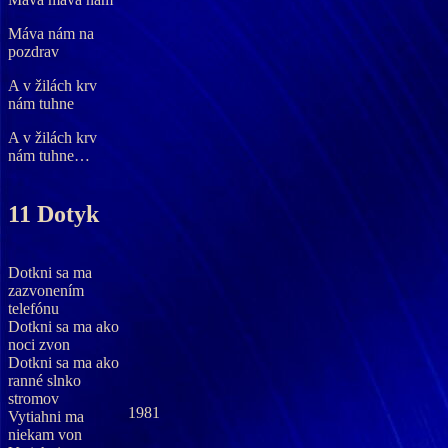
Máva nám na
pozdrav
A v žilách krv
nám tuhne
A v žilách krv
nám tuhne…
11 Dotyk
Dotkni sa ma
zazvonením
telefónu
Dotkni sa ma ako
noci zvon
Dotkni sa ma ako
ranné slnko
stromov
1981
Vytiahni ma
niekam von