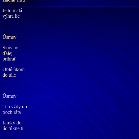
Je to malá
výhra líc
Úsmev
Skús ho
ďalej
prihrať
Oblúčikom
do ulíc
Úsmev
Ten vždy do
troch ráta
Jamky do
líc fúkne ti