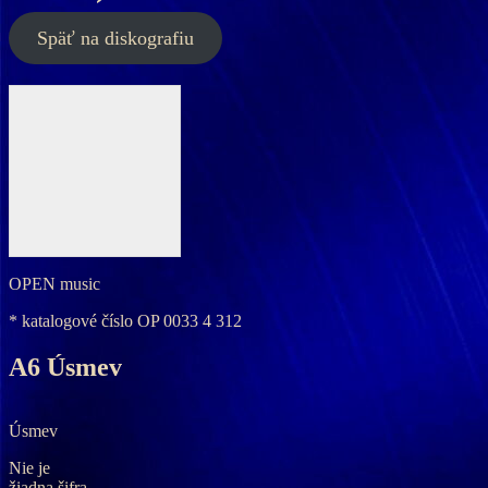
Späť na diskografiu
OPEN music
* katalogové číslo
OP 0033 4 312
A6 Úsmev
Úsmev
Nie je
žiadna šifra