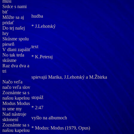
musí
Srdce s nami
biť
hudba
Môžte sa aj
pridať
* J.Lehotský
Do tej našej
hry
Skúsme spolu
pieseň
text
V dlani zapáliť
No tak teda
* K.Peteraj
skúsme
Raz dva dva a
tri
spievajú Marika, J.Lehotský a M.Žbirka
Načo veľa
načo veľa slov
Zoznámte sa s
stopáž
našou kapelou
Modus Modus
* 2:47
to sme my
Nad nástroje
vyšlo na albumoch
sklonení
Zoznámte sa s
* Modus: Modus (1979, Opus)
našou kapelou