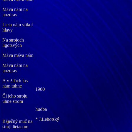
Máva nám na
pozdrav
Lieta nám vôkol
hlavy
Na strojoch
ligotavých
Máva máva nám
Máva nám na
pozdrav
A v žilách krv
nám tuhne
1980
Či jeho stroju
uhne strom
hudba
* J.Lehotský
Báječný muž na
stroji lietacom