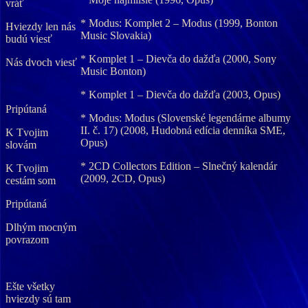
vráť
* Modus: Komplet 2 – Modus (1999, Bonton
Hviezdy len nás
Music Slovakia)
budú viesť
* Komplet 1 – Dievča do dažďa (2000, Sony
Nás dvoch viesť
Music Bonton)
* Komplet 1 – Dievča do dažďa (2003, Opus)
Pripútaná
* Modus: Modus (Slovenské legendárne albumy
II. č. 17) (2008, Hudobná edícia denníka SME,
K Tvojim
Opus)
slovám
* 2CD Collectors Edition – Slnečný kalendár
K Tvojim
(2009, 2CD, Opus)
cestám som
Pripútaná
Dlhým mocným
povrazom
Ešte všetky
hviezdy sú tam