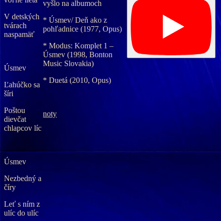
vyšlo na albumoch
V detských
* Úsmev/ Deň ako z
tvárach
pohľadnice (1977, Opus)
naspamäť
* Modus: Komplet 1 –
Úsmev (1998, Bonton
Music Slovakia)
Úsmev
* Duetá (2010, Opus)
Ľahúčko sa
šíri
Poštou
noty
dievčat
chlapcov líc
Úsmev
Nezbedný a
číry
Leť s ním z
ulíc do ulíc