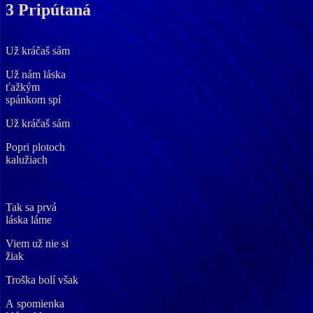
3 Pripútaná
Už kráčaš sám
Už nám láska
ťažkým
spánkom spí
Už kráčaš sám
Popri plotoch
kalužiach
Tak sa prvá
láska láme
Viem už nie si
žiak
Troška bolí však
A spomienka