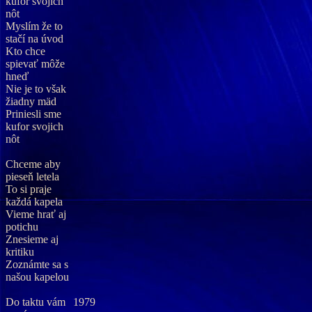
kufor svojich
nôt
Myslím že to
stačí na úvod
Kto chce
spievať môže
hneď
Nie je to však
žiadny mäd
Priniesli sme
kufor svojich
nôt
Chceme aby
pieseň letela
To si praje
každá kapela
Vieme hrať aj
potichu
Znesieme aj
kritiku
Zoznámte sa s
našou kapelou
Do taktu vám
1979