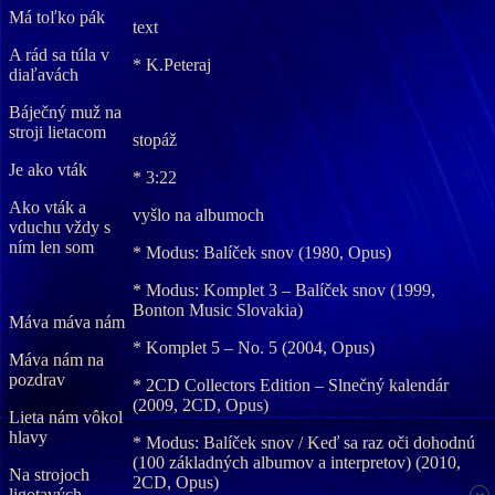
Má toľko pák
text
A rád sa túla v
* K.Peteraj
diaľavách
Báječný muž na
stroji lietacom
stopáž
Je ako vták
* 3:22
Ako vták a
vyšlo na albumoch
vduchu vždy s
ním len som
* Modus: Balíček snov (1980, Opus)
* Modus: Komplet 3 – Balíček snov (1999,
Bonton Music Slovakia)
Máva máva nám
* Komplet 5 – No. 5 (2004, Opus)
Máva nám na
pozdrav
* 2CD Collectors Edition – Slnečný kalendár
(2009, 2CD, Opus)
Lieta nám vôkol
hlavy
* Modus: Balíček snov / Keď sa raz oči dohodnú
(100 základných albumov a interpretov) (2010,
Na strojoch
2CD, Opus)
ligotavých