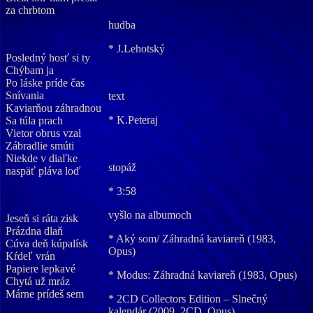
za chrbtom
hudba
* J.Lehotský
Posledný hosť si ty
Chýbam ja
Po láske príde čas
Snívania
text
Kaviarňou záhradnou
* K.Peteraj
Sa túla prach
Vietor obrus vzal
Zábradlie smúti
Niekde v diaľke
stopáž
naspäť pláva loď
* 3:58
vyšlo na albumoch
Jeseň si ráta zisk
Prázdna dlaň
* Aký som/ Záhradná kaviareň (1983,
Cúva deň kúpalísk
Opus)
Kŕdeľ vrán
Papiere lepkavé
* Modus: Záhradná kaviareň (1983, Opus)
Chytá už mráz
Márne prídeš sem
* 2CD Collectors Edition – Slnečný
kalendár (2009, 2CD, Opus)