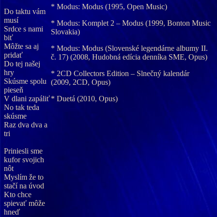
* Modus: Modus (1995, Open Music)
Do taktu vám
musí
* Modus: Komplet 2 – Modus (1999, Bonton Music
Srdce s nami
Slovakia)
biť
Môžte sa aj
* Modus: Modus (Slovenské legendárne albumy II.
pridať
č. 17) (2008, Hudobná edícia denníka SME, Opus)
Do tej našej
hry
* 2CD Collectors Edition – Slnečný kalendár
Skúsme spolu
(2009, 2CD, Opus)
pieseň
V dlani zapáliť
* Duetá (2010, Opus)
No tak teda
skúsme
Raz dva dva a
tri
Priniesli sme
kufor svojich
nôt
Myslím že to
stačí na úvod
Kto chce
spievať môže
hneď