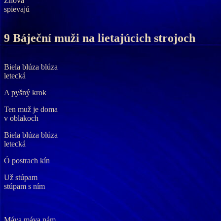
Znova
spievajú
9 Báječní muži na lietajúcich strojoch
Biela blúza blúza
letecká
A pyšný krok
Ten muž je doma
v oblakoch
Biela blúza blúza
letecká
Ó postrach kín
Už stúpam
stúpam s ním
Máva máva nám