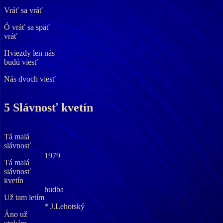
Vráť sa vráť
Ó vráť sa späť
vráť
Hviezdy len nás
budú viesť
Nás dvoch viesť
5 Slávnosť kvetín
Tá malá
slávnosť
1979
Tá malá
slávnosť
kvetín
hudba
Už tam letím
* J.Lehotský
Áno už