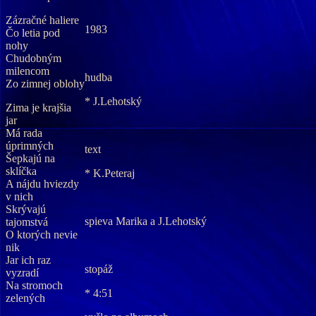
Zázračné haliere
1983
Čo letia pod
nohy
Chudobným
milencom
hudba
Zo zimnej oblohy
* J.Lehotský
Zima je krajšia
jar
Má rada
úprimných
text
Šepkajú na
sklíčka
* K.Peteraj
A nájdu hviezdy
v nich
Skrývajú
spieva Marika a J.Lehotský
tajomstvá
O ktorých nevie
nik
Jar ich raz
stopáž
vyzradí
Na stromoch
* 4:51
zelených