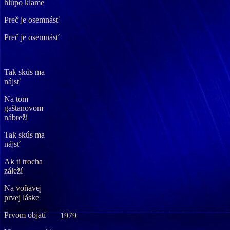
hlúpo klame
Preč je osemnásť
Preč je osemnásť
Tak skús ma
nájsť
Na tom
gaštanovom
nábreží
Tak skús ma
nájsť
Ak ti trocha
záleží
Na voňavej
prvej láske
Prvom objatí
1979