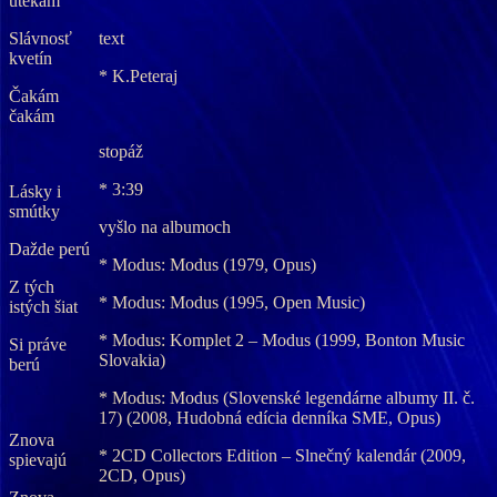
utekám
Slávnosť
text
kvetín
* K.Peteraj
Čakám
čakám
stopáž
* 3:39
Lásky i
smútky
vyšlo na albumoch
Dažde perú
* Modus: Modus (1979, Opus)
Z tých
* Modus: Modus (1995, Open Music)
istých šiat
* Modus: Komplet 2 – Modus (1999, Bonton Music
Si práve
Slovakia)
berú
* Modus: Modus (Slovenské legendárne albumy II. č.
17) (2008, Hudobná edícia denníka SME, Opus)
Znova
* 2CD Collectors Edition – Slnečný kalendár (2009,
spievajú
2CD, Opus)