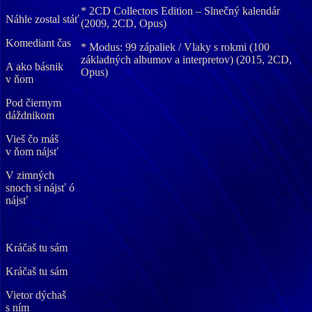
* 2CD Collectors Edition – Slnečný kalendár
Náhle zostal stáť
(2009, 2CD, Opus)
Komediant čas
* Modus: 99 zápaliek / Vlaky s rokmi (100
základných albumov a interpretov) (2015, 2CD,
A ako básnik
Opus)
v ňom
Pod čiernym
dáždnikom
Vieš čo máš
v ňom nájsť
V zimných
snoch si nájsť ó
nájsť
Kráčaš tu sám
Kráčaš tu sám
Vietor dýchaš
s ním