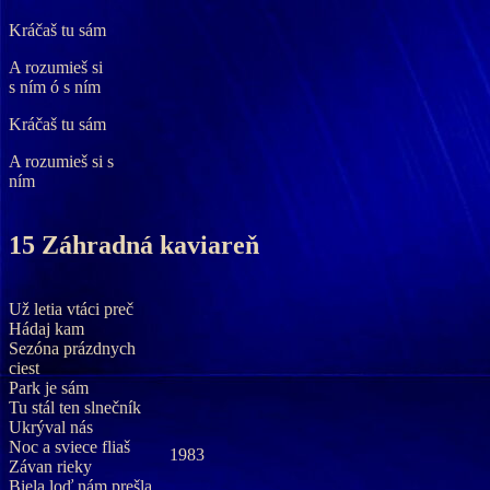
Kráčaš tu sám
A rozumieš si
s ním ó s ním
Kráčaš tu sám
A rozumieš si s
ním
15 Záhradná kaviareň
Už letia vtáci preč
Hádaj kam
Sezóna prázdnych
ciest
Park je sám
Tu stál ten slnečník
Ukrýval nás
Noc a sviece fliaš
1983
Závan rieky
Biela loď nám prešla