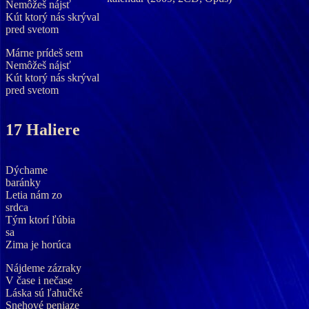
Nemôžeš nájsť
Kút ktorý nás skrýval
pred svetom
Márne prídeš sem
Nemôžeš nájsť
Kút ktorý nás skrýval
pred svetom
17 Haliere
Dýchame
baránky
Letia nám zo
srdca
Tým ktorí ľúbia
sa
Zima je horúca
Nájdeme zázraky
V čase i nečase
Láska sú ľahučké
Snehové peniaze